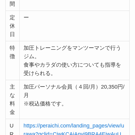
間
定
ー
休
日
特
加圧トレーニングをマンツーマンで行う
徴
ジム。
食事やカラダの使い方についても指導を
受けられる。
主
加圧パーソナル会員（４回/月）20,350円/
な
月
料
※税込価格です。
金
U
https://peraichi.com/landing_pages/view/u
R
rawa?gclid=CjwKCAiAnvj9BRA4EiwAuU