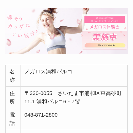
名
メガロス浦和パルコ
称
住
〒330-0055 さいたま市浦和区東高砂町
所
11-1 浦和パルコ6・7階
電
048-871-2800
話