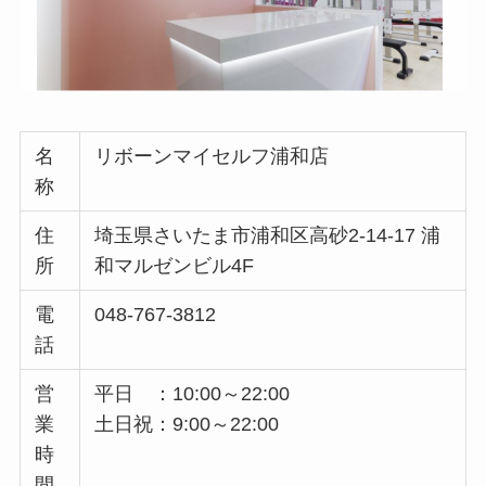
名
リボーンマイセルフ浦和店
称
住
埼玉県さいたま市浦和区高砂2-14-17 浦
所
和マルゼンビル4F
電
048-767-3812
話
営
平日 ：10:00～22:00
業
土日祝：9:00～22:00
時
間