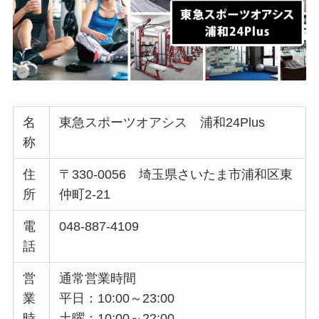
名
東急スポーツオアシス 浦和24Plus
称
住
〒330-0056 埼玉県さいたま市浦和区東
所
仲町2-21
電
048-887-4109
話
営
通常営業時間
業
平日：10:00～23:00
時
土曜：10:00～22:00