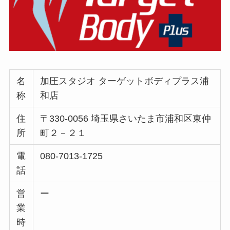
名
加圧スタジオ ターゲットボディプラス浦
称
和店
住
〒330-0056 埼玉県さいたま市浦和区東仲
所
町２－２１
電
080-7013-1725
話
営
ー
業
時