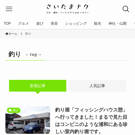
TOP
グルメ
遊び
美容
ショッピング
観光
神社・仏閣
ホーム
釣り
釣り
– tag –
新着記事
人気記事
釣り堀「フィッシングハウス憩」
遊び
へ行ってきました！まるで見た目
はコンビニのような浦和にある珍
しい室内釣り堀です。