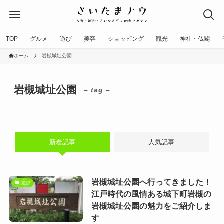
TOP
グルメ
遊び
美容
ショッピング
観光
神社・仏閣
ホーム
岩槻城址公園
岩槻城址公園
– tag –
新着記事
人気記事
岩槻城址公園へ行ってきました！
遊び
江戸時代の風情ある城下町岩槻の
岩槻城址公園の魅力をご紹介しま
す