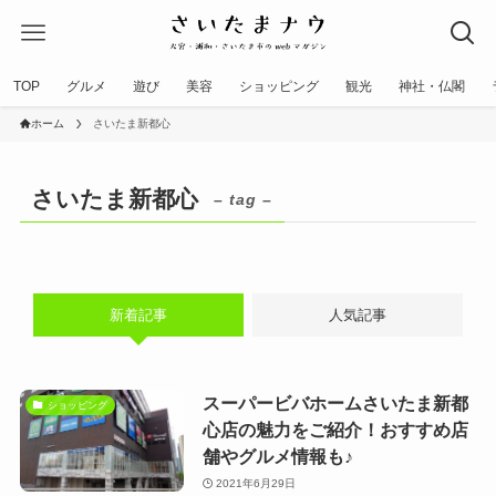
TOP
グルメ
遊び
美容
ショッピング
観光
神社・仏閣
ホーム
さいたま新都心
さいたま新都心
– tag –
新着記事
人気記事
スーパービバホームさいたま新都
ショッピング
心店の魅力をご紹介！おすすめ店
舗やグルメ情報も♪
2021年6月29日