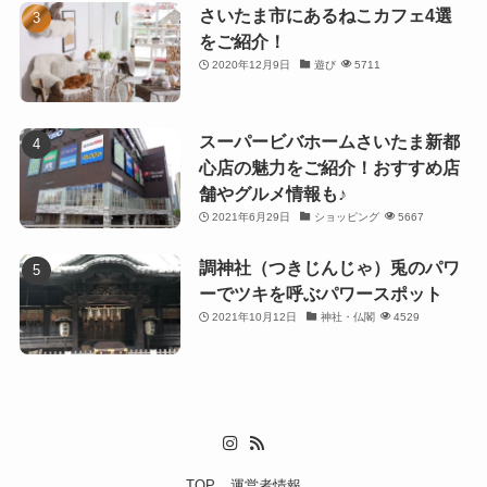
さいたま市にあるねこカフェ4選
をご紹介！
2020年12月9日
遊び
5711
スーパービバホームさいたま新都
心店の魅力をご紹介！おすすめ店
舗やグルメ情報も♪
2021年6月29日
ショッピング
5667
調神社（つきじんじゃ）兎のパワ
ーでツキを呼ぶパワースポット
2021年10月12日
神社・仏閣
4529
TOP
運営者情報